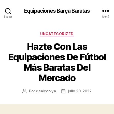
Equipaciones Barça Baratas
Buscar
Menú
Categorías
UNCATEGORIZED
Hazte Con Las
Equipaciones De Fútbol
Más Baratas Del
Mercado
Por
dealcoolya
julio 28, 2022
Autor
Fecha
de
de
la
la
entrada
entrada