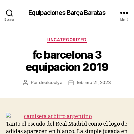
Equipaciones Barça Baratas
Buscar
Menú
Categorías
UNCATEGORIZED
fc barcelona 3
equipacion 2019
Por
dealcoolya
febrero 21, 2023
Autor
Fecha
de
de
la
la
entrada
entrada
Tanto el escudo del Real Madrid como el logo de
adidas aparecen en blanco. La simple jugada en