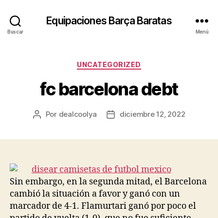
Equipaciones Barça Baratas
Buscar
Menú
Categorías
UNCATEGORIZED
fc barcelona debt
Por
dealcoolya
diciembre 12, 2022
Autor
Fecha
de
de
la
la
entrada
entrada
Sin embargo, en la segunda mitad, el Barcelona
cambió la situación a favor y ganó con un
marcador de 4-1. Flamurtari ganó por poco el