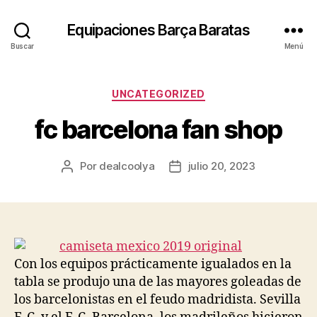
Equipaciones Barça Baratas
Buscar
Menú
Categorías
UNCATEGORIZED
fc barcelona fan shop
Por
dealcoolya
julio 20, 2023
Autor
Fecha
de
de
la
la
entrada
entrada
Con los equipos prácticamente igualados en la
tabla se produjo una de las mayores goleadas de
los barcelonistas en el feudo madridista. Sevilla