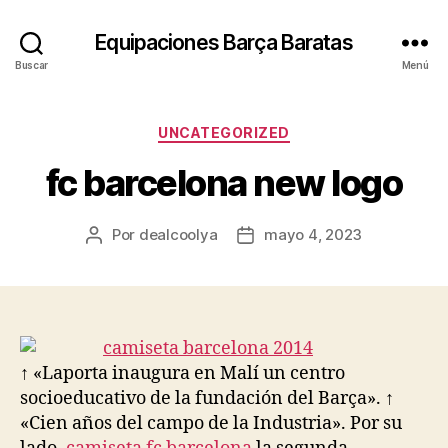
Equipaciones Barça Baratas
Buscar
Menú
Categorías
UNCATEGORIZED
fc barcelona new logo
Por
dealcoolya
mayo 4, 2023
Autor
Fecha
de
de
la
la
entrada
entrada
↑ «Laporta inaugura en Malí un centro
socioeducativo de la fundación del Barça». ↑
«Cien años del campo de la Industria». Por su