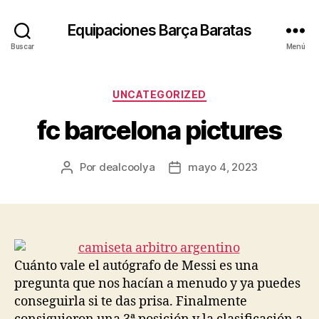
Equipaciones Barça Baratas
Buscar
Menú
Categorías
UNCATEGORIZED
fc barcelona pictures
Por
dealcoolya
mayo 4, 2023
Autor
Fecha
de
de
la
la
entrada
entrada
Cuánto vale el autógrafo de Messi es una
pregunta que nos hacían a menudo y ya puedes
conseguirla si te das prisa. Finalmente