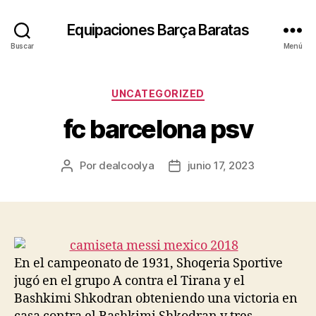
Equipaciones Barça Baratas
Buscar
Menú
Categorías
UNCATEGORIZED
fc barcelona psv
Por
dealcoolya
junio 17, 2023
Autor
Fecha
de
de
la
la
entrada
entrada
En el campeonato de 1931, Shoqeria Sportive
jugó en el grupo A contra el Tirana y el
Bashkimi Shkodran obteniendo una victoria en