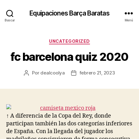
Equipaciones Barça Baratas
Buscar
Menú
Categorías
UNCATEGORIZED
fc barcelona quiz 2020
Por
dealcoolya
febrero 21, 2023
Autor
Fecha
de
de
la
la
entrada
entrada
↑ A diferencia de la Copa del Rey, donde
participan también las dos categorías inferiores
de España. Con la llegada del jugador los