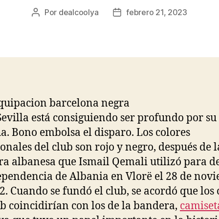
Por
dealcoolya
febrero 21, 2023
Autor
Fecha
de
de
la
la
entrada
entrada
 Sevilla está consiguiendo ser profundo por s
a. Bono embolsa el disparo. Los colores
ionales del club son rojo y negro, después de l
a albanesa que Ismail Qemali utilizó para d
ependencia de Albania en Vlorë el 28 de nov
2. Cuando se fundó el club, se acordó que los 
ub coincidirían con los de la bandera,
camiset