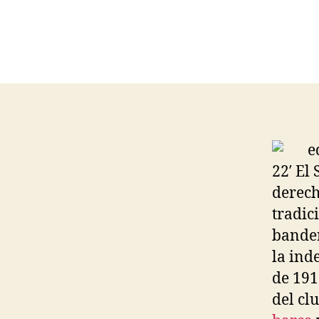
22′ El
derech
tradic
bander
la ind
de 191
del cl