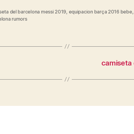
seta del barcelona messi 2019
,
equipacion barça 2016 bebe
s
elona rumors
camiseta 