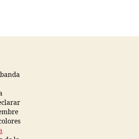
u banda
a
eclarar
iembre
colores
a