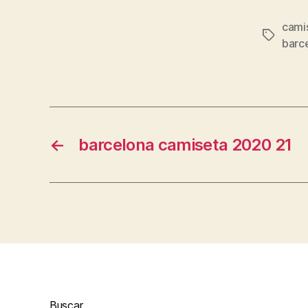
cami
Etiqueta
barc
←
barcelona camiseta 2020 21
Buscar