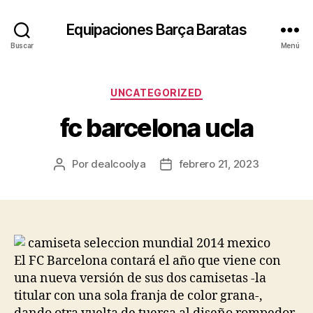
Equipaciones Barça Baratas
Buscar
Menú
Categorías
UNCATEGORIZED
fc barcelona ucla
Por
dealcoolya
febrero 21, 2023
Autor
Fecha
de
de
la
la
entrada
entrada
El FC Barcelona contará el año que viene con
una nueva versión de sus dos camisetas -la
titular con una sola franja de color grana-,