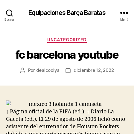
Equipaciones Barça Baratas
Buscar
Menú
Categorías
UNCATEGORIZED
fc barcelona youtube
Por
dealcoolya
diciembre 12, 2022
Autor
Fecha
de
de
la
la
entrada
entrada
↑ Página oficial de la FIFA (ed.). ↑ Diario La
Gaceta (ed.). El 29 de agosto de 2006 fichó como
asistente del entrenador de Houston Rockets