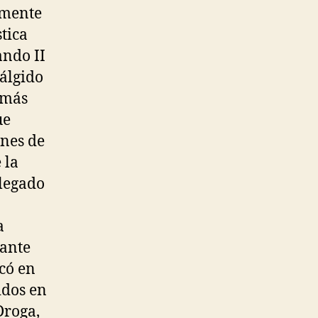
lmente
tica
ando II
 álgido
 más
ue
ones de
 la
elegado
a
rante
có en
idos en
Droga,