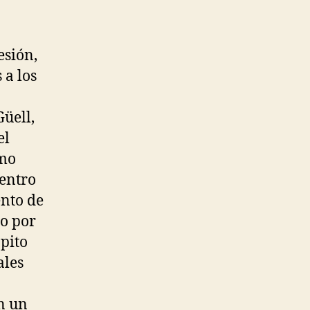
esión,
 a los
üell,
el
smo
centro
ento de
so por
pito
ales
n un