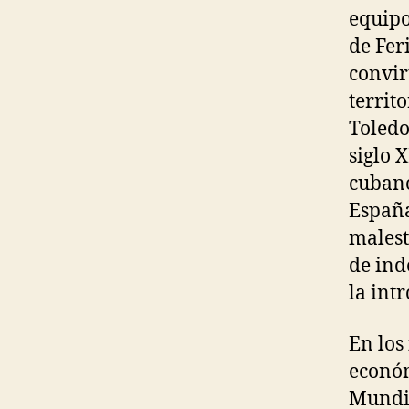
equipo
de Feri
convir
territ
Toledo
siglo 
cubano
España
malest
de ind
la int
En los
económ
Mundia