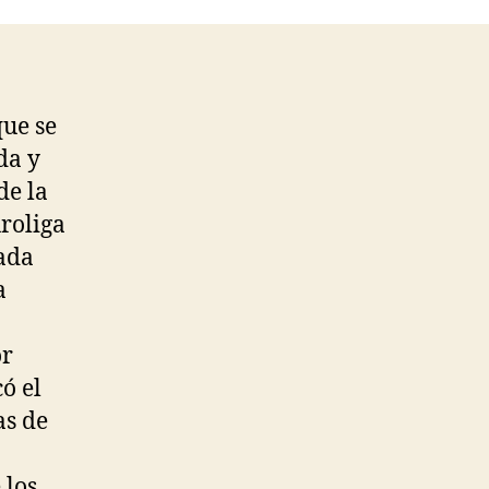
que se
da y
de la
uroliga
rada
a
or
ó el
as de
 los