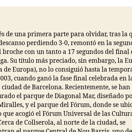
entrada
entrada
s de una primera parte para olvidar, tras la 
 descanso perdiendo 3-0, remontó en la segun
l broche con un tanto a 17 segundos del final 
ga. Su título más preciado, sin embargo, la E
a de Europa), no lo consiguió hasta la tempo
003, cuando ganó la fase final celebrada en l
 ciudad de Barcelona. Recientemente, se han
rado el parque de Diagonal Mar, diseñado p
Miralles, y el parque del Fórum, donde se ubic
o que acogió el Fórum Universal de las Cultur
Cerca de Collserola, al norte de la ciudad, se
tran el parque Central de Nou Barris, uno de