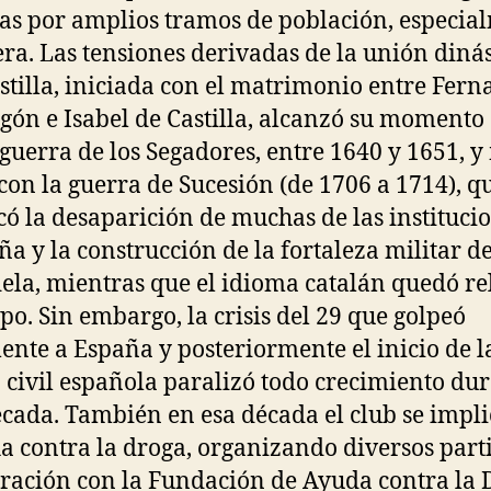
as por amplios tramos de población, especia
era. Las tensiones derivadas de la unión dinás
stilla, iniciada con el matrimonio entre Fern
gón e Isabel de Castilla, alcanzó su momento
 guerra de los Segadores, entre 1640 y 1651, y
 con la guerra de Sucesión (de 1706 a 1714), q
icó la desaparición de muchas de las instituci
ña y la construcción de la fortaleza militar de
ela, mientras que el idioma catalán quedó r
po. Sin embargo, la crisis del 29 que golpeó
nte a España y posteriormente el inicio de l
 civil española paralizó todo crecimiento du
cada. También en esa década el club se impli
ha contra la droga, organizando diversos part
ración con la Fundación de Ayuda contra la 