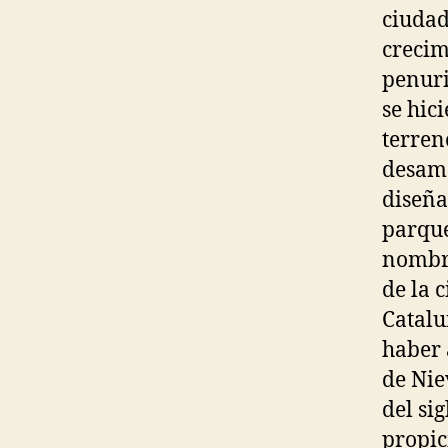
ciudad
crecim
penuri
se hic
terren
desamo
diseña
parque
nombre
de la 
Catalu
haber 
de Nie
del sig
propic