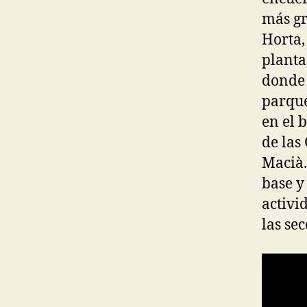
más gr
Horta
planta
donde 
parque
en el b
de las
Macià.
base y
activi
las se