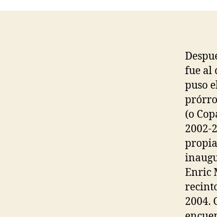
Despué
fue al
puso e
prórro
(o Cop
2002-2
propia
inaugu
Enric 
recint
2004. 
encuen