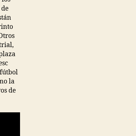
 de
stán
rinto
Otros
rial,
 plaza
esc
fútbol
mo la
vos de