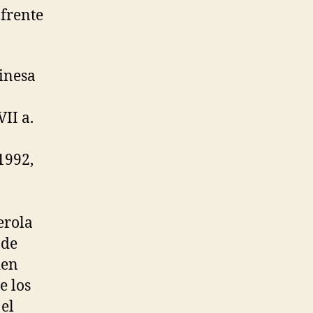
 frente
inesa
II a.
1992,
erola
 de
den
e los
 el