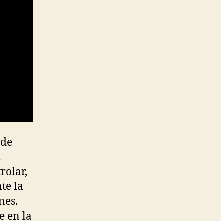
 de
a
rolar,
te la
nes.
e en la