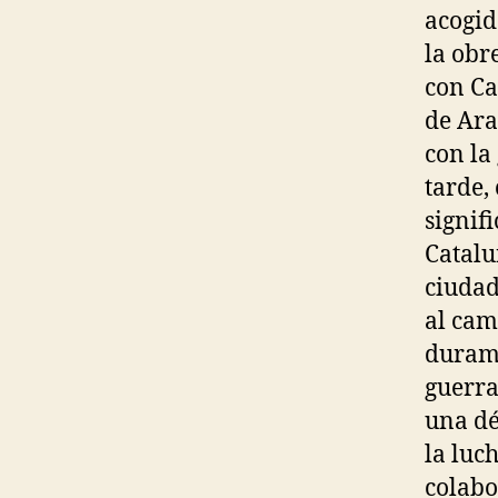
acogid
la obr
con Ca
de Ara
con la
tarde,
signif
Catalu
ciudad
al cam
durame
guerra
una dé
la luc
colabo