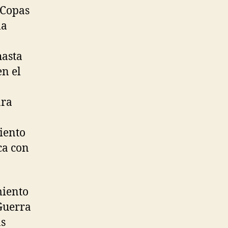
 Copas
la
hasta
en el
ara
iento
ca con
miento
Guerra
as