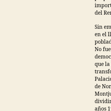
import
del Re
Sin em
en el 
poblad
No fue
democr
que la
transf
Palaci
de Nor
Montju
dividi
años 19