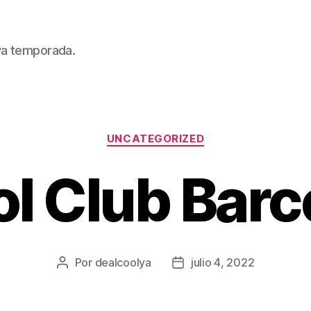
eva temporada.
Categorías
UNCATEGORIZED
ol Club Barc
Por
dealcoolya
julio 4, 2022
Autor
Fecha
de
de
la
la