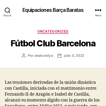
Equipaciones Barça Baratas
Buscar
Menú
Categorías
UNCATEGORIZED
Fútbol Club Barcelona
Por
dealcoolya
julio 4, 2022
Autor
Fecha
de
de
la
la
entrada
entrada
Las tensiones derivadas de la unión dinástica
con Castilla, iniciada con el matrimonio entre
Fernando II de Aragón e Isabel de Castilla,
alcanzó su momento álgido con la guerra de los