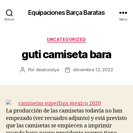
Equipaciones Barça Baratas
Buscar
Menú
Categorías
UNCATEGORIZED
guti camiseta bara
Por
dealcoolya
diciembre 12, 2022
Autor
Fecha
de
de
la
la
entrada
entrada
La producción de las camisetas todavía no han
empezado (ver recuadro adjunto) y está previsto
que las camisetas se empiecen a imprimir