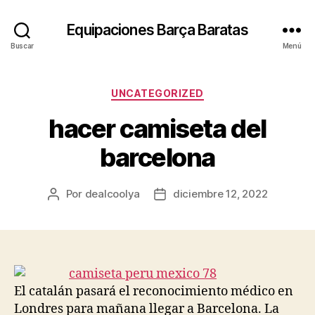
Equipaciones Barça Baratas
Buscar
Menú
Categorías
UNCATEGORIZED
hacer camiseta del
barcelona
Por
dealcoolya
diciembre 12, 2022
Autor
Fecha
de
de
la
la
entrada
entrada
El catalán pasará el reconocimiento médico en
Londres para mañana llegar a Barcelona. La