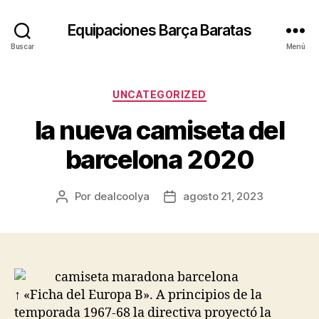
Equipaciones Barça Baratas
Buscar
Menú
Categorías
UNCATEGORIZED
la nueva camiseta del
barcelona 2020
Por
dealcoolya
agosto 21, 2023
Autor
Fecha
de
de
la
la
entrada
entrada
↑ «Ficha del Europa B». A principios de la
temporada 1967-68 la directiva proyectó la