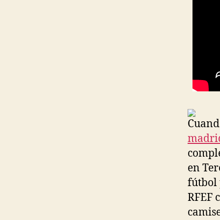
Cuando
madri
comple
en Ter
fútbol
RFEF c
camise