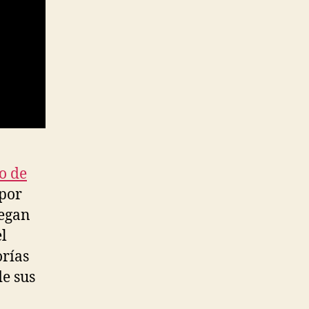
o de
por
uegan
el
orías
de sus