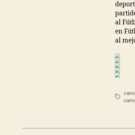
deport
partid
al Fút
en Fút
al mej
cami
Etiqueta
cami