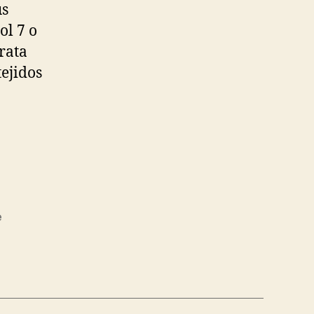
us
ol 7 o
rata
tejidos
e