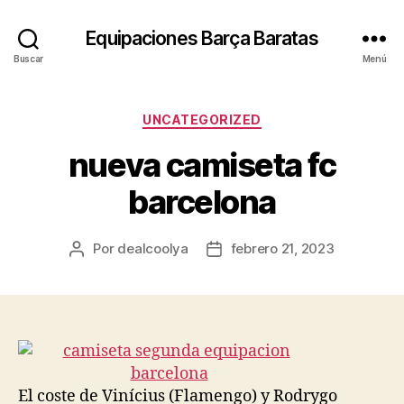
Equipaciones Barça Baratas
Buscar
Menú
Categorías
UNCATEGORIZED
nueva camiseta fc
barcelona
Por
dealcoolya
febrero 21, 2023
Autor
Fecha
de
de
la
la
entrada
entrada
El coste de Vinícius (Flamengo) y Rodrygo