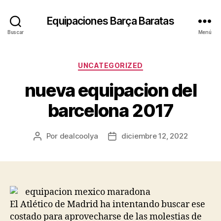
Equipaciones Barça Baratas
Buscar
Menú
Categorías
UNCATEGORIZED
nueva equipacion del
barcelona 2017
Por
dealcoolya
diciembre 12, 2022
Autor
Fecha
de
de
la
la
entrada
entrada
El Atlético de Madrid ha intentando buscar ese
costado para aprovecharse de las molestias de