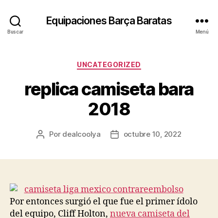
Equipaciones Barça Baratas
Buscar
Menú
Categorías
UNCATEGORIZED
replica camiseta bara
2018
Por
dealcoolya
octubre 10, 2022
Autor
Fecha
de
de
la
la
entrada
entrada
Por entonces surgió el que fue el primer ídolo
del equipo, Cliff Holton,
nueva camiseta del