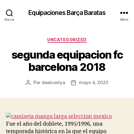
Equipaciones Barça Baratas
Buscar
Menú
Categorías
UNCATEGORIZED
segunda equipacion fc
barcelona 2018
Por
dealcoolya
mayo 4, 2023
Autor
Fecha
de
de
la
la
entrada
entrada
Fue el año del doblete, 1995/1996, una
temporada histórica en la que el equipo