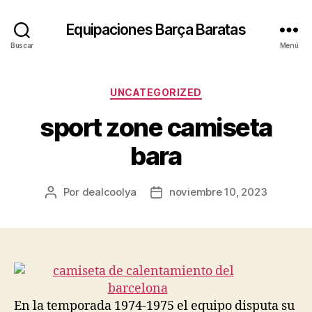
Equipaciones Barça Baratas
Buscar
Menú
Categorías
UNCATEGORIZED
sport zone camiseta
bara
Por
dealcoolya
noviembre 10, 2023
Autor
Fecha
de
de
la
la
entrada
entrada
En la temporada 1974-1975 el equipo disputa su