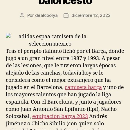
baloncesto
Por
dealcoolya
diciembre 12, 2022
Autor
Fecha
de
de
la
la
entrada
entrada
Tras el periplo italiano fichó por el Barça, donde
jugó a un gran nivel entre 1987 y 1993. A pesar
de las lesiones, que le tuvieron largas épocas
alejado de las canchas, todavía hoy se le
considera como el mejor extranjero que ha
jugado en el Barcelona,
camiseta barça
y uno de
los mayores talentos que han jugado la liga
española. Con el Barcelona, y junto a jugadores
como Juan Antonio San Epifanio (Epi), Nacho
Solozabal,
equipacion barça 2023
Andrés
Jiménez o Chicho Sibilio (con quien solo