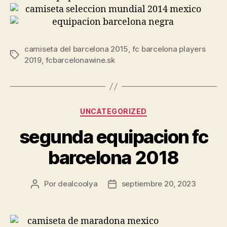
camiseta del barcelona 2015
,
fc barcelona players
Etiquetas
2019
,
fcbarcelonawine.sk
Categorías
UNCATEGORIZED
segunda equipacion fc
barcelona 2018
Por
dealcoolya
septiembre 20, 2023
Autor
Fecha
de
de
la
la
entrada
entrada