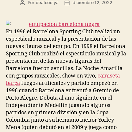
Por
dealcoolya
diciembre 12, 2022
Autor
Fecha
de
de
la
la
entrada
entrada
En 1996 el Barcelona Sporting Club realizó un
espectáculo musical y la presentación de las
nuevas figuras del equipo. En 1998 el Barcelona
Sporting Club realizó el espectáculo musical y la
presentación de las nuevas figuras del
Barcelona fueron sencillas. La Noche Amarilla
con grupos musicales, show en vivo,
camiseta
barça
fuegos artificiales y partido empezó en
1996 cuando Barcelona enfrentó a Gremio de
Porto Alegre. Debuta al año siguiente en el
Independiente Medellín jugando algunos
partidos en primera división y en la Copa
Colombia junto a su hermano menor Yorley
Mena (quien debutó en el 2009 y juega como