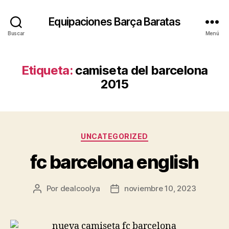
Equipaciones Barça Baratas
Buscar
Menú
Etiqueta:
camiseta del barcelona
2015
Categorías
UNCATEGORIZED
fc barcelona english
Por
dealcoolya
noviembre 10, 2023
Autor
Fecha
de
de
la
la
entrada
entrada