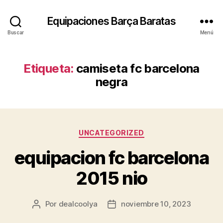
Equipaciones Barça Baratas
Buscar
Menú
Etiqueta:
camiseta fc barcelona
negra
Categorías
UNCATEGORIZED
equipacion fc barcelona
2015 nio
Por
dealcoolya
noviembre 10, 2023
Autor
Fecha
de
de