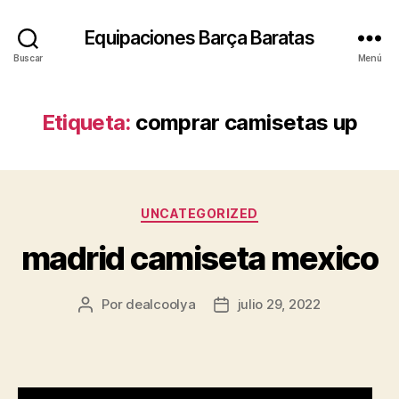
Equipaciones Barça Baratas
Buscar
Menú
Etiqueta:
comprar camisetas up
Categorías
UNCATEGORIZED
madrid camiseta mexico
Por
dealcoolya
julio 29, 2022
Autor
Fecha
de
de
la
la
entrada
entrada