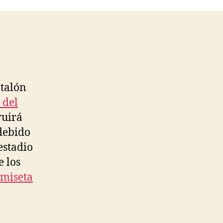
ntalón
 del
ruirá
debido
estadio
e los
miseta