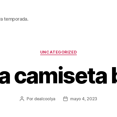
eva temporada.
Categorías
UNCATEGORIZED
ta camiseta 
Por
dealcoolya
mayo 4, 2023
Autor
Fecha
de
de
la
la