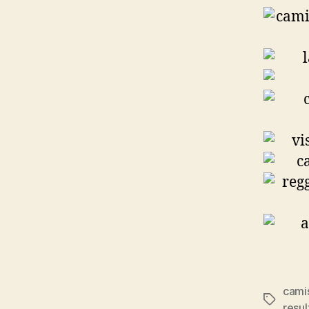
cami
Etiqueta
resul