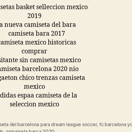
seta del barcelona para dream league soccer
,
fc barcelona y
s
ts
,
samarreta barça 2020