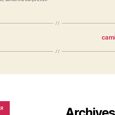
cami
Archive
AR