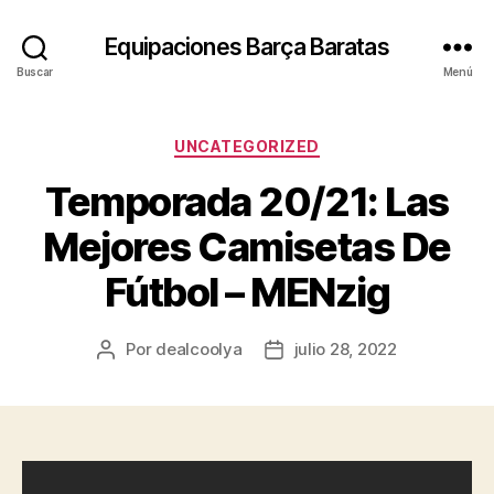
Equipaciones Barça Baratas
Buscar
Menú
Categorías
UNCATEGORIZED
Temporada 20/21: Las
Mejores Camisetas De
Fútbol – MENzig
Por
dealcoolya
julio 28, 2022
Autor
Fecha
de
de
la
la
entrada
entrada