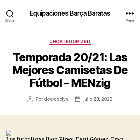
Equipaciones Barça Baratas
Buscar
Menú
Categorías
UNCATEGORIZED
Temporada 20/21: Las
Mejores Camisetas De
Fútbol – MENzig
Por
dealcoolya
julio 28, 2022
Autor
Fecha
de
de
la
la
entrada
entrada
Los futbolistas Jhon Pírez, Dani Gómez, Fran