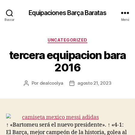
Equipaciones Barça Baratas
Buscar
Menú
Categorías
UNCATEGORIZED
tercera equipacion bara
2016
Por
dealcoolya
agosto 21, 2023
Autor
Fecha
de
de
la
la
entrada
entrada
↑ «Bartomeu será el nuevo presidente». ↑ «4-1:
El Barça, mejor campeón de la historia, golea al