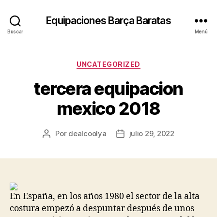
Equipaciones Barça Baratas
Buscar
Menú
Categorías
UNCATEGORIZED
tercera equipacion
mexico 2018
Por
dealcoolya
julio 29, 2022
Autor
Fecha
de
de
la
la
entrada
entrada
En España, en los años 1980 el sector de la alta
costura empezó a despuntar después de unos