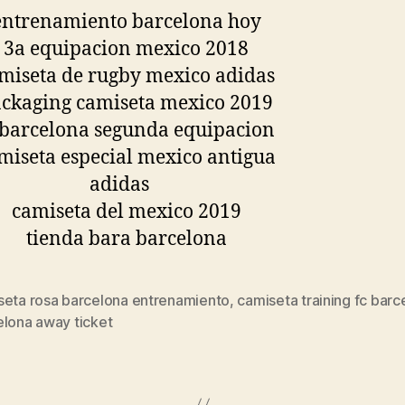
seta rosa barcelona entrenamiento
,
camiseta training fc barc
s
elona away ticket