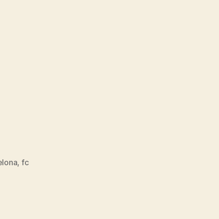
elona
,
fc