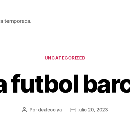
eva temporada.
Categorías
UNCATEGORIZED
a futbol bar
Por
dealcoolya
julio 20, 2023
Autor
Fecha
de
de
la
la