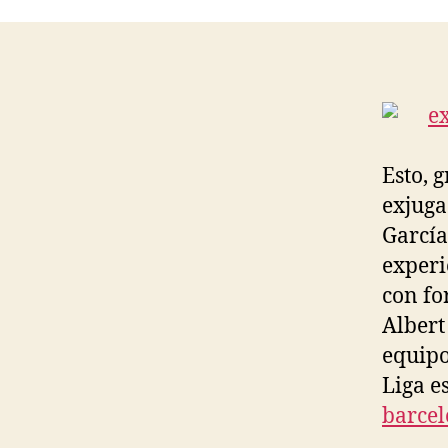
Esto, 
exjuga
García
experi
con fo
Albert
equipo
Liga e
barce