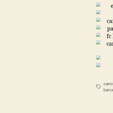
cami
Etiqueta
barc