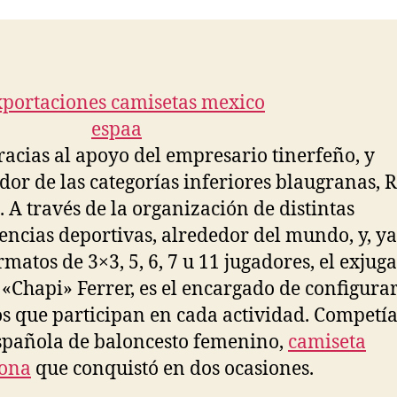
entrada
entrada
gracias al apoyo del empresario tinerfeño, y
dor de las categorías inferiores blaugranas, 
. A través de la organización de distintas
encias deportivas, alrededor del mundo, y, ya
rmatos de 3×3, 5, 6, 7 u 11 jugadores, el exjug
 «Chapi» Ferrer, es el encargado de configurar
s que participan en cada actividad. Competía
spañola de baloncesto femenino,
camiseta
lona
que conquistó en dos ocasiones.