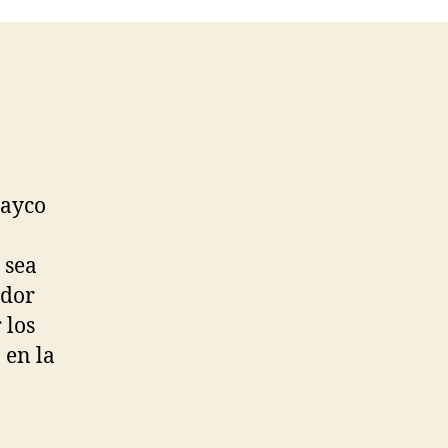
Rayco
 sea
ador
 los
 en la