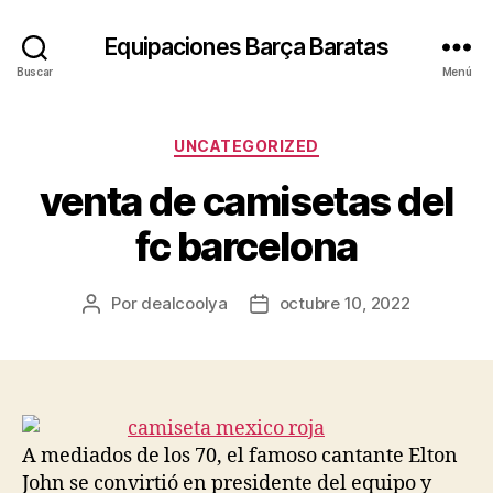
Equipaciones Barça Baratas
Buscar
Menú
Categorías
UNCATEGORIZED
venta de camisetas del
fc barcelona
Por
dealcoolya
octubre 10, 2022
Autor
Fecha
de
de
la
la
entrada
entrada
A mediados de los 70, el famoso cantante Elton
John se convirtió en presidente del equipo y