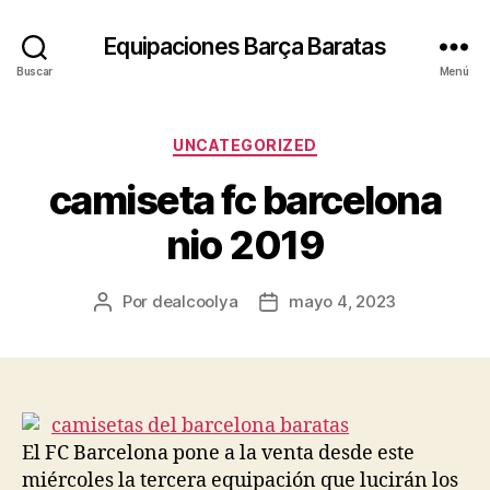
Equipaciones Barça Baratas
Buscar
Menú
Categorías
UNCATEGORIZED
camiseta fc barcelona
nio 2019
Por
dealcoolya
mayo 4, 2023
Autor
Fecha
de
de
la
la
entrada
entrada
El FC Barcelona pone a la venta desde este
miércoles la tercera equipación que lucirán los