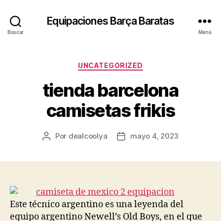
Equipaciones Barça Baratas
Buscar
Menú
Categorías
UNCATEGORIZED
tienda barcelona
camisetas frikis
Por
dealcoolya
mayo 4, 2023
Autor
Fecha
de
de
la
la
entrada
entrada
Este técnico argentino es una leyenda del
equipo argentino Newell’s Old Boys, en el que