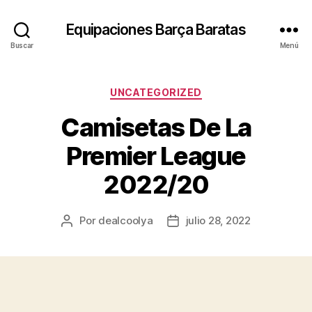
Equipaciones Barça Baratas
Buscar
Menú
Categorías
UNCATEGORIZED
Camisetas De La
Premier League
2022/20
Por
dealcoolya
julio 28, 2022
Autor
Fecha
de
de
la
la
entrada
entrada