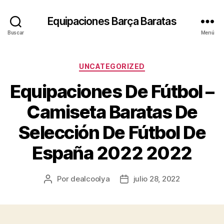
Equipaciones Barça Baratas
Buscar
Menú
Categorías
UNCATEGORIZED
Equipaciones De Fútbol –
Camiseta Baratas De
Selección De Fútbol De
España 2022 2022
Por
dealcoolya
julio 28, 2022
Autor
Fecha
de
de
la
la
entrada
entrada